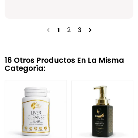
1
2
3
chevron_left
chevron_right
16 Otros Productos En La Misma
Categoría: