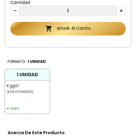
Cantidad

Añadir Al Carrito
FORMATO :
1 UNIDAD
1 UNIDAD
€
39
97
(€39.97/UNIDAD)
In Stock
Acerca De Este Producto