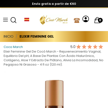
Envío gratis a partir de €60
0
INICIO
ELIXIR FEMININE GEL
5.0
Coco March
Elixir Feminine Gel De Cocó March - Rejuvenecimiento Vaginal,
Equilibrio Del pH, A Base De Plantas Con Ácido Hialurónico,
Colágeno, Aloe Y Extracto De Plátano, Alivia La Incomodidad, No
Pegajoso Ni Grasoso - 4 fl oz (120 ml).