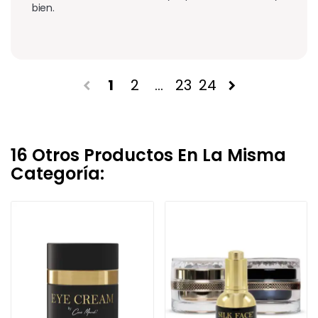
bien.
1
2
…
23
24
chevron_left
chevron_right
16 Otros Productos En La Misma
Categoría: