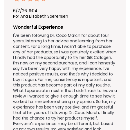
6/7/26, 9:04
Por Ana Elizabeth Soerensen
Wonderful Experience 
I've been following Dr. Coco March for about four 
years, listening to her advice and learning from her 
content. For a long time, I wasn’t able to purchase 
any of her products, so I was genuinely excited when 
I finally had the opportunity to try her Silk Collagen. 
I’m now on my second purchase, and I can honestly 
say I’ve been very happy with my experience. I’ve 
noticed positive results, and that’s why I decided to 
buy it again. For me, consistency is important, and 
this product has become part of my daily routine. 
What I appreciate most is that I didn’t rush to leave a 
review. I wanted to give it enough time to see how it 
worked for me before sharing my opinion. So far, my 
experience has been very positive, and I’m grateful 
that after years of following Dr. Coco March, I finally 
had the chance to try her products myself. 
Everyone’s experience may be different, but based 
on my own results, I’m very satisfied and look 