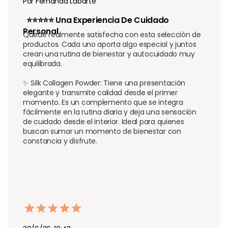
Por Fernanda Labarte
  ⭐️⭐️⭐️⭐️⭐️ Una Experiencia De Cuidado 
Personal  
Quedé realmente satisfecha con esta selección de 
productos. Cada uno aporta algo especial y juntos 
crean una rutina de bienestar y autocuidado muy 
equilibrada.

✨ Silk Collagen Powder: Tiene una presentación 
elegante y transmite calidad desde el primer 
momento. Es un complemento que se integra 
fácilmente en la rutina diaria y deja una sensación 
de cuidado desde el interior. Ideal para quienes 
buscan sumar un momento de bienestar con 
constancia y disfrute.