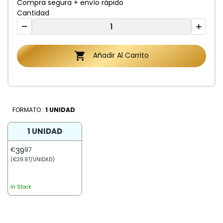
Compra segura + envío rápido
Cantidad

Añadir Al Carrito
FORMATO :
1 UNIDAD
1 UNIDAD
€
39
97
(€39.97/UNIDAD)
In Stock