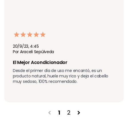
20/9/23, 4:45
Por Araceli Sepúlveda
El Mejor Acondicionador 
Desde el primer día de uso me encantó, es un 
producto natural, huele muy rico y deja el cabello 
muy sedoso, 100% recomendado. 
1
2
chevron_left
chevron_right