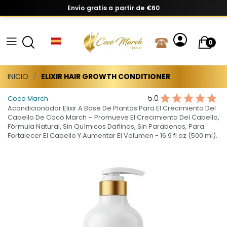
Envío gratis a partir de €60
0
INICIO
ELIXIR HAIR GROWTH CONDITIONER
5.0
Coco March
Acondicionador Elixir A Base De Plantas Para El Crecimiento Del
Cabello De Cocó March – Promueve El Crecimiento Del Cabello,
Fórmula Natural, Sin Químicos Dañinos, Sin Parabenos, Para
Fortalecer El Cabello Y Aumentar El Volumen - 16.9 fl oz (500 ml).