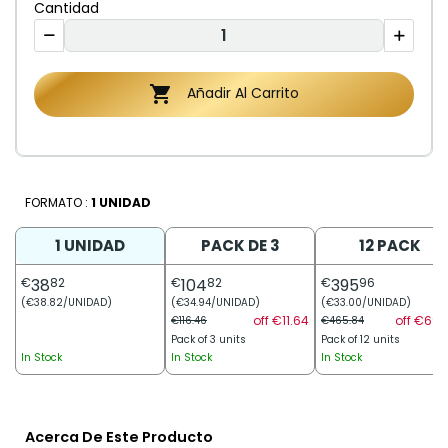
Cantidad

Añadir Al Carrito
FORMATO :
1 UNIDAD
1 UNIDAD
PACK DE 3
12 PACK
€
38
82
€
104
82
€
395
96
(€38.82/UNIDAD)
(€34.94/UNIDAD)
(€33.00/UNIDAD)
off €11.64
off €69.
€116.46
€465.84
Pack of 3 units
Pack of 12 units
In Stock
In Stock
In Stock
Acerca De Este Producto